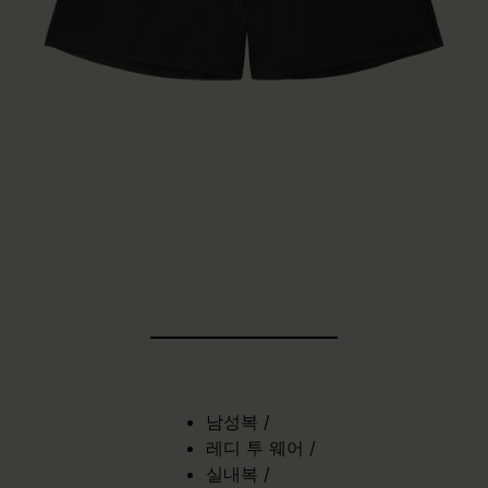
남성복
/
레디 투 웨어
/
실내복
/