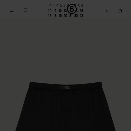
메인 콘텐츠로 이동
푸터 내비게이션으로 이동