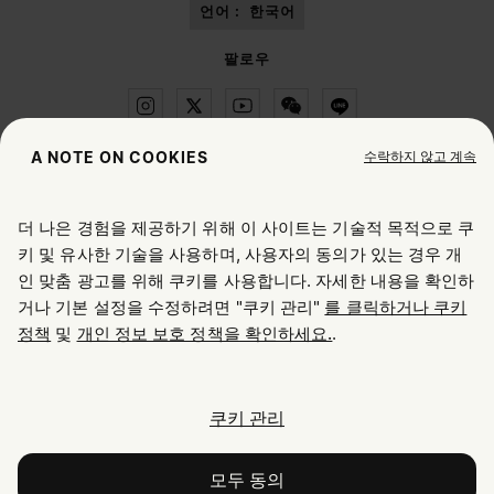
언어 :
한국어
팔로우
수락하지 않고 계속
A NOTE ON COOKIES
Maison Margiela
MM6
더 나은 경험을 제공하기 위해 이 사이트는 기술적 목적으로 쿠
위치 선택하기
키 및 유사한 기술을 사용하며, 사용자의 동의가 있는 경우 개
인 맞춤 광고를 위해 쿠키를 사용합니다. 자세한 내용을 확인하
거나 기본 설정을 수정하려면 "쿠키 관리"
를 클릭하거나 쿠키
현재 접속하신 위치는 United States입니다. 위치를 업데이트
Maison Margiela는 OTB 그룹의 자회사입니다.
정책
및
개인 정보 보호 정책을 확인하세요.
.
하시겠어요?
Maison Margiela는 OTB 재단을 지원합니다.
채용 정보
Copyright © 2026 - v6.2.9
United States
쿠키 관리
South Korea
모두 동의