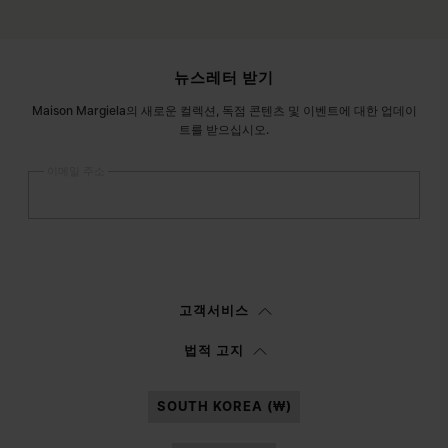
사이트 푸터
뉴스레터 받기
Maison Margiela의 새로운 컬렉션, 독점 콘텐츠 및 이벤트에 대한 업데이
트를 받으십시오.
이메일 주소
등록
하기
여성
남성
선택하지 않음
고객서비스
이
정보 고지
를 읽은 후에 본인은Margiela S.A.S.U. 이 마케팅을 위해 본인의 개
법적 고지
인 데이터를 처리할 수 있도록 승인합니다.
SOUTH KOREA (₩)