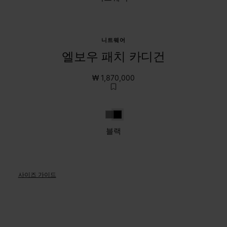
니트웨어
엘보우 패치 카디건
₩ 1,870,000
그레이
블랙
블랙
사이즈 가이드