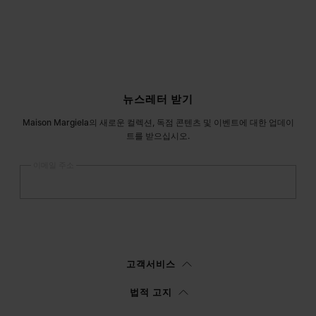
사이트 푸터
뉴스레터 받기
Maison Margiela의 새로운 컬렉션, 독점 콘텐츠 및 이벤트에 대한 업데이
트를 받으십시오.
이메일 주소
등록
하기
여성
남성
선택하지 않음
고객서비스
이
정보 고지
를 읽은 후에 본인은Margiela S.A.S.U. 이 마케팅을 위해 본인의 개
법적 고지
인 데이터를 처리할 수 있도록 승인합니다.