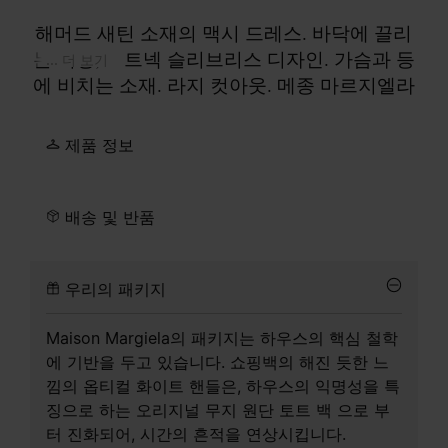
해머드 새틴 소재의 맥시 드레스. 바닥에 끌리
는 기장, 보트넥 슬리브리스 디자인. 가슴과 등
... 더 보기
에 비치는 소재. 라지 컷아웃. 메종 마르지엘라
의 손길을 보여주는 라벨 반대편에서 보이는 4
개의 화이트 스티치.
제품 정보
배송 및 반품
우리의 패키지
Maison Margiela의 패키지는 하우스의 핵심 철학
에 기반을 두고 있습니다. 쇼핑백의 해진 듯한 느
낌의 옵티컬 화이트 핸들은, 하우스의 익명성을 특
징으로 하는 오리지널 무지 원단 토트 백 으로 부
터 진화되어, 시간의 흔적을 연상시킵니다.