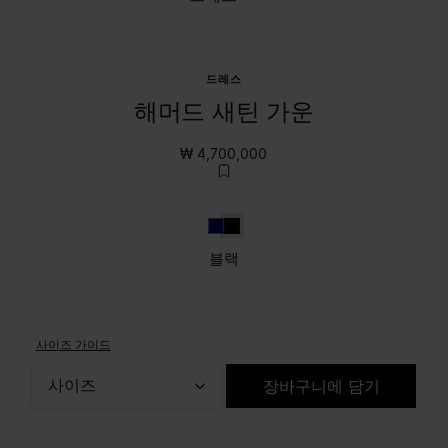
드레스
해머드 새틴 가운
₩ 4,700,000
네이비 블루
블랙
블랙
사이즈 가이드
사이즈
장바구니에 담기
사이즈를 선택하세요.