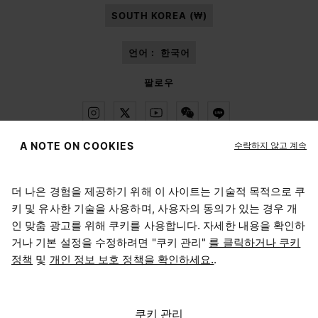
SOUTH KOREA (₩)
언어 :
한국어
팔로우
수락하지 않고 계속
A NOTE ON COOKIES
Maison Margiela
MM6
더 나은 경험을 제공하기 위해 이 사이트는 기술적 목적으로 쿠
위치 선택하기
키 및 유사한 기술을 사용하며, 사용자의 동의가 있는 경우 개
인 맞춤 광고를 위해 쿠키를 사용합니다. 자세한 내용을 확인하
거나 기본 설정을 수정하려면 "쿠키 관리"
를 클릭하거나 쿠키
현재 접속하신 위치는 United States입니다. 위치를 업데이트
정책
및
개인 정보 보호 정책을 확인하세요.
.
Maison Margiela는 OTB 그룹의 자회사입니다.
하시겠어요?
Maison Margiela는 OTB 재단을 지원합니다.
채용 정보
Copyright © 2026 - v6.2.9
United States
쿠키 관리