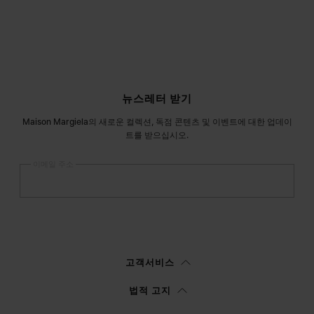
사이트 푸터
뉴스레터 받기
Maison Margiela의 새로운 컬렉션, 독점 콘텐츠 및 이벤트에 대한 업데이
트를 받으십시오.
이메일 주소
등록
하기
여성
남성
선택하지 않음
고객서비스
이
정보 고지
를 읽은 후에 본인은Margiela S.A.S.U. 이 마케팅을 위해 본인의 개
법적 고지
인 데이터를 처리할 수 있도록 승인합니다.