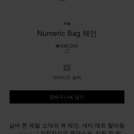
키링
Numeric Bag 체인
₩ 840,000
브러시드 실버
브러시드 실버
장바구니에 담기
사이즈를 선택하세요.
실버 톤 메탈 소재의 백 체인. 세미 매트 팔라듐
피니시. 각 가장자리의 클래스프. 키링 및 링
... 더 보기