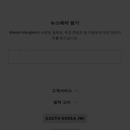
사이트 푸터
뉴스레터 받기
Maison Margiela의 새로운 컬렉션, 독점 콘텐츠 및 이벤트에 대한 업데이
트를 받으십시오.
이메일 주소
등록
하기
여성
남성
선택하지 않음
고객서비스
이
정보 고지
를 읽은 후에 본인은Margiela S.A.S.U. 이 마케팅을 위해 본인의 개
법적 고지
인 데이터를 처리할 수 있도록 승인합니다.
SOUTH KOREA (₩)