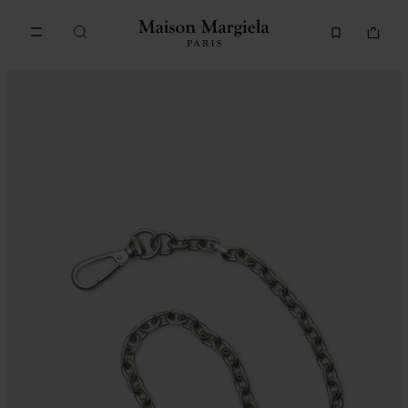
메인 콘텐츠로 이동
푸터 내비게이션으로 이동