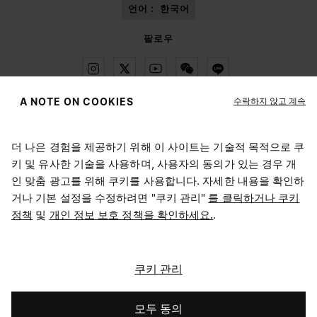
언어 :
한국어
팔로우
수락하지 않고 계속
A NOTE ON COOKIES
Maison Margiela
MM6
더 나은 경험을 제공하기 위해 이 사이트는 기술적 목적으로 쿠
위치 선택하기
키 및 유사한 기술을 사용하며, 사용자의 동의가 있는 경우 개
인 맞춤 광고를 위해 쿠키를 사용합니다. 자세한 내용을 확인하
거나 기본 설정을 수정하려면 "쿠키 관리"
를 클릭하거나 쿠키
현재 접속하신 위치는 United States입니다. 위치를 업데이트
정책
및
개인 정보 보호 정책을 확인하세요.
.
Maison Margiela는 OTB 그룹의 자회사입니다.
하시겠어요?
Maison Margiela는 OTB 재단을 지원합니다.
채용 정보
Copyright © 2026 - v6.2.9
United States
쿠키 관리
South Korea
모두 동의